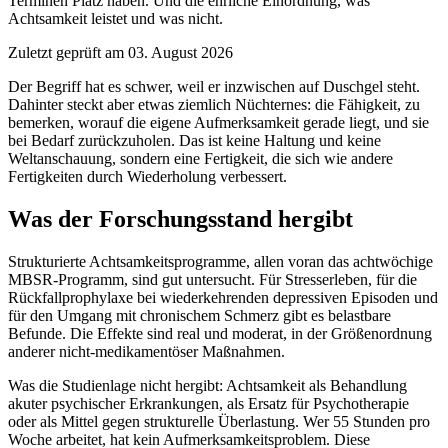
Terminen Platz haben. Und die ehrliche Einordnung, was
Achtsamkeit leistet und was nicht.
Zuletzt geprüft am 03. August 2026
Der Begriff hat es schwer, weil er inzwischen auf Duschgel steht.
Dahinter steckt aber etwas ziemlich Nüchternes: die Fähigkeit, zu
bemerken, worauf die eigene Aufmerksamkeit gerade liegt, und sie
bei Bedarf zurückzuholen. Das ist keine Haltung und keine
Weltanschauung, sondern eine Fertigkeit, die sich wie andere
Fertigkeiten durch Wiederholung verbessert.
Was der Forschungsstand hergibt
Strukturierte Achtsamkeitsprogramme, allen voran das achtwöchige
MBSR-Programm, sind gut untersucht. Für Stresserleben, für die
Rückfallprophylaxe bei wiederkehrenden depressiven Episoden und
für den Umgang mit chronischem Schmerz gibt es belastbare
Befunde. Die Effekte sind real und moderat, in der Größenordnung
anderer nicht-medikamentöser Maßnahmen.
Was die Studienlage nicht hergibt: Achtsamkeit als Behandlung
akuter psychischer Erkrankungen, als Ersatz für Psychotherapie
oder als Mittel gegen strukturelle Überlastung. Wer 55 Stunden pro
Woche arbeitet, hat kein Aufmerksamkeitsproblem. Diese