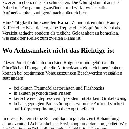
zwei zu riechen, eines zu schmecken. Die Übung stammt aus der
Arbeit mit Anspannungszuständen und wirkt, weil sie die
Aufmerksamkeit zwingend nach außen richtet.
Eine Tätigkeit ohne zweiten Kanal.
Zähneputzen ohne Handy,
Kaffee ohne Nachrichten, eine Treppe ohne Kopfhörer. Nicht als
Verzicht gedacht, sondern als tägliche Gelegenheit zu bemerken,
wie stark der Reflex zum zweiten Kanal ist.
Wo Achtsamkeit nicht das Richtige ist
Dieser Punkt fehlt in den meisten Ratgebern und gehört an die
Oberfläche. Übungen, die die Aufmerksamkeit nach innen lenken,
können bei bestimmten Voraussetzungen Beschwerden verstärken
statt lindern:
bei akuten Traumafolgestörungen und Flashbacks
in akuten psychotischen Phasen
bei schweren depressiven Episoden mit starkem Grübelzwang
bei ausgeprägten Panikstörungen, wenn die Aufmerksamkeit
auf Körperempfindungen die Angst befeuert
In diesen Fällen ist die Reihenfolge umgekehrt: erst Behandlung,
dann eventuell Achtsamkeit als Ergänzung, und dann angeleitet. Wie
der Weg in eine Behandlung praktisch abläuft, steht unter