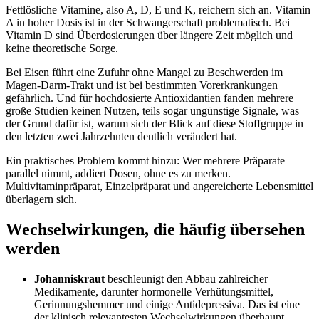
Fettlösliche Vitamine, also A, D, E und K, reichern sich an. Vitamin
A in hoher Dosis ist in der Schwangerschaft problematisch. Bei
Vitamin D sind Überdosierungen über längere Zeit möglich und
keine theoretische Sorge.
Bei Eisen führt eine Zufuhr ohne Mangel zu Beschwerden im
Magen-Darm-Trakt und ist bei bestimmten Vorerkrankungen
gefährlich. Und für hochdosierte Antioxidantien fanden mehrere
große Studien keinen Nutzen, teils sogar ungünstige Signale, was
der Grund dafür ist, warum sich der Blick auf diese Stoffgruppe in
den letzten zwei Jahrzehnten deutlich verändert hat.
Ein praktisches Problem kommt hinzu: Wer mehrere Präparate
parallel nimmt, addiert Dosen, ohne es zu merken.
Multivitaminpräparat, Einzelpräparat und angereicherte Lebensmittel
überlagern sich.
Wechselwirkungen, die häufig übersehen
werden
Johanniskraut
beschleunigt den Abbau zahlreicher
Medikamente, darunter hormonelle Verhütungsmittel,
Gerinnungshemmer und einige Antidepressiva. Das ist eine
der klinisch relevantesten Wechselwirkungen überhaupt.