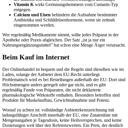
Vitamin K
wirkt Gerinnungshemmern vom Cumarin-Typ
entgegen.
Calcium und Eisen
behindern die Aufnahme bestimmter
Antibiotika und Schilddrüsenhormone, wenn sie zeitnah
eingenommen werden.
Wer regelmäßig Medikamente nimmt, sollte jedes Präparat in der
Apotheke oder Praxis abgleichen. Der Satz „ist ja nur ein
Nahrungsergänzungsmittel” hat schon eine Menge Ärger verursacht.
Beim Kauf im Internet
Der Onlinehandel ist bequem und die Regeln sind dieselben wie im
Laden, solange der Anbieter dem EU-Recht unterliegt.
Problematisch wird es bei Bestellungen außerhalb der EU: Dort sind
Höchstmengen anders geregelt oder gar nicht, und es gibt
regelmäßig Funde von Präparaten, die nicht deklarierte
pharmakologische Wirkstoffe enthalten. Besonders betroffen sind
Produkte für Muskelaufbau, Gewichtsabnahme und Potenz.
Worauf zu achten ist: vollständige Anbieterkennzeichnung mit
ladungsfähiger Anschrift innerhalb der EU, eine Zutatenliste mit
Mengenangaben je Tagesdosis, keine Heilsversprechen, und keine
Dosierungen weit über den Referenzwerten. Ein Preis, der deutlich