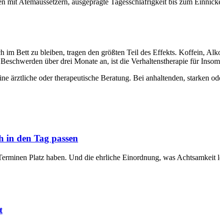
hen mit Atemaussetzern, ausgeprägte Tagesschläfrigkeit bis zum Einnic
 im Bett zu bleiben, tragen den größten Teil des Effekts. Koffein, Al
 Beschwerden über drei Monate an, ist die Verhaltenstherapie für Insomn
eine ärztliche oder therapeutische Beratung. Bei anhaltenden, starken
ch in den Tag passen
erminen Platz haben. Und die ehrliche Einordnung, was Achtsamkeit le
t