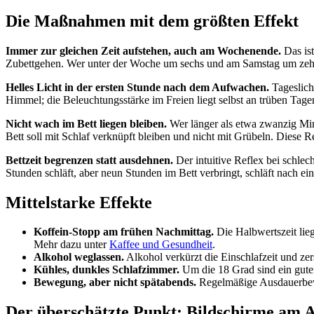
Die Maßnahmen mit dem größten Effekt
Immer zur gleichen Zeit aufstehen, auch am Wochenende.
Das ist
Zubettgehen. Wer unter der Woche um sechs und am Samstag um zehn a
Helles Licht in der ersten Stunde nach dem Aufwachen.
Tageslich
Himmel; die Beleuchtungsstärke im Freien liegt selbst an trüben Tag
Nicht wach im Bett liegen bleiben.
Wer länger als etwa zwanzig Min
Bett soll mit Schlaf verknüpft bleiben und nicht mit Grübeln. Diese R
Bettzeit begrenzen statt ausdehnen.
Der intuitive Reflex bei schlech
Stunden schläft, aber neun Stunden im Bett verbringt, schläft nach ein
Mittelstarke Effekte
Koffein-Stopp am frühen Nachmittag.
Die Halbwertszeit lieg
Mehr dazu unter
Kaffee und Gesundheit
.
Alkohol weglassen.
Alkohol verkürzt die Einschlafzeit und zer
Kühles, dunkles Schlafzimmer.
Um die 18 Grad sind ein gute
Bewegung, aber nicht spätabends.
Regelmäßige Ausdauerbewe
Der überschätzte Punkt: Bildschirme am 