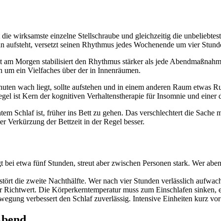
 die wirksamste einzelne Stellschraube und gleichzeitig die unbeliebtes
ufsteht, versetzt seinen Rhythmus jedes Wochenende um vier Stunden. D
t am Morgen stabilisiert den Rhythmus stärker als jede Abendmaßnahm
en um ein Vielfaches über der in Innenräumen.
uten wach liegt, sollte aufstehen und in einem anderen Raum etwas R
egel ist Kern der kognitiven Verhaltenstherapie für Insomnie und einer 
tem Schlaf ist, früher ins Bett zu gehen. Das verschlechtert die Sache m
er Verkürzung der Bettzeit in der Regel besser.
t bei etwa fünf Stunden, streut aber zwischen Personen stark. Wer aben
stört die zweite Nachthälfte. Wer nach vier Stunden verlässlich aufwacht
r Richtwert. Die Körperkerntemperatur muss zum Einschlafen sinken, 
gung verbessert den Schlaf zuverlässig. Intensive Einheiten kurz vo
Abend