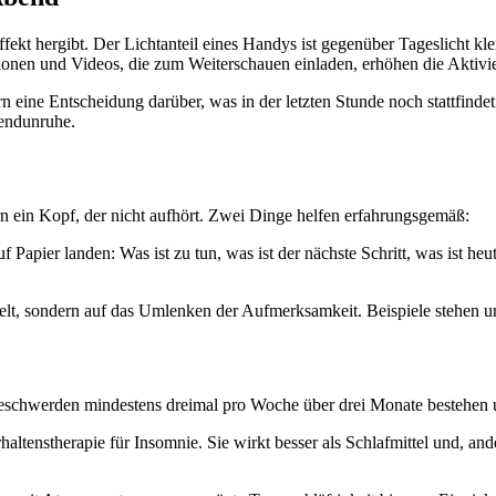
 hergibt. Der Lichtanteil eines Handys ist gegenüber Tageslicht klein
sionen und Videos, die zum Weiterschauen einladen, erhöhen die Aktivi
ern eine Entscheidung darüber, was in der letzten Stunde noch stattfind
endunruhe.
rn ein Kopf, der nicht aufhört. Zwei Dinge helfen erfahrungsgemäß:
apier landen: Was ist zu tun, was ist der nächste Schritt, was ist heute
lt, sondern auf das Umlenken der Aufmerksamkeit. Beispiele stehen u
schwerden mindestens dreimal pro Woche über drei Monate bestehen un
rhaltenstherapie für Insomnie. Sie wirkt besser als Schlafmittel und, a