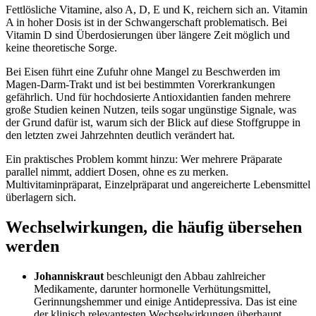
Fettlösliche Vitamine, also A, D, E und K, reichern sich an. Vitamin
A in hoher Dosis ist in der Schwangerschaft problematisch. Bei
Vitamin D sind Überdosierungen über längere Zeit möglich und
keine theoretische Sorge.
Bei Eisen führt eine Zufuhr ohne Mangel zu Beschwerden im
Magen-Darm-Trakt und ist bei bestimmten Vorerkrankungen
gefährlich. Und für hochdosierte Antioxidantien fanden mehrere
große Studien keinen Nutzen, teils sogar ungünstige Signale, was
der Grund dafür ist, warum sich der Blick auf diese Stoffgruppe in
den letzten zwei Jahrzehnten deutlich verändert hat.
Ein praktisches Problem kommt hinzu: Wer mehrere Präparate
parallel nimmt, addiert Dosen, ohne es zu merken.
Multivitaminpräparat, Einzelpräparat und angereicherte Lebensmittel
überlagern sich.
Wechselwirkungen, die häufig übersehen
werden
Johanniskraut
beschleunigt den Abbau zahlreicher
Medikamente, darunter hormonelle Verhütungsmittel,
Gerinnungshemmer und einige Antidepressiva. Das ist eine
der klinisch relevantesten Wechselwirkungen überhaupt.