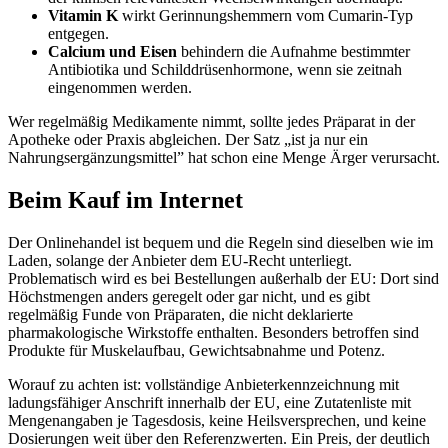
Vitamin K
wirkt Gerinnungshemmern vom Cumarin-Typ
entgegen.
Calcium und Eisen
behindern die Aufnahme bestimmter
Antibiotika und Schilddrüsenhormone, wenn sie zeitnah
eingenommen werden.
Wer regelmäßig Medikamente nimmt, sollte jedes Präparat in der
Apotheke oder Praxis abgleichen. Der Satz „ist ja nur ein
Nahrungsergänzungsmittel” hat schon eine Menge Ärger verursacht.
Beim Kauf im Internet
Der Onlinehandel ist bequem und die Regeln sind dieselben wie im
Laden, solange der Anbieter dem EU-Recht unterliegt.
Problematisch wird es bei Bestellungen außerhalb der EU: Dort sind
Höchstmengen anders geregelt oder gar nicht, und es gibt
regelmäßig Funde von Präparaten, die nicht deklarierte
pharmakologische Wirkstoffe enthalten. Besonders betroffen sind
Produkte für Muskelaufbau, Gewichtsabnahme und Potenz.
Worauf zu achten ist: vollständige Anbieterkennzeichnung mit
ladungsfähiger Anschrift innerhalb der EU, eine Zutatenliste mit
Mengenangaben je Tagesdosis, keine Heilsversprechen, und keine
Dosierungen weit über den Referenzwerten. Ein Preis, der deutlich