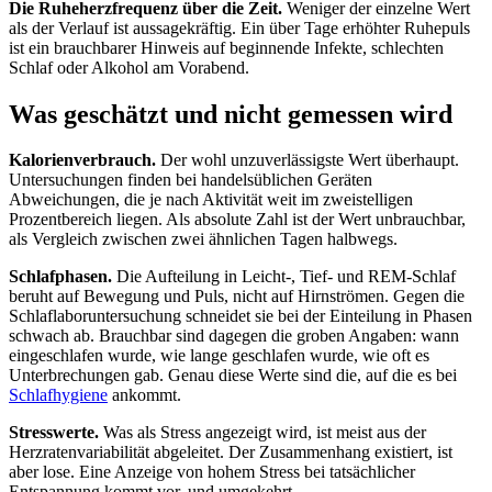
Die Ruheherzfrequenz über die Zeit.
Weniger der einzelne Wert
als der Verlauf ist aussagekräftig. Ein über Tage erhöhter Ruhepuls
ist ein brauchbarer Hinweis auf beginnende Infekte, schlechten
Schlaf oder Alkohol am Vorabend.
Was geschätzt und nicht gemessen wird
Kalorienverbrauch.
Der wohl unzuverlässigste Wert überhaupt.
Untersuchungen finden bei handelsüblichen Geräten
Abweichungen, die je nach Aktivität weit im zweistelligen
Prozentbereich liegen. Als absolute Zahl ist der Wert unbrauchbar,
als Vergleich zwischen zwei ähnlichen Tagen halbwegs.
Schlafphasen.
Die Aufteilung in Leicht-, Tief- und REM-Schlaf
beruht auf Bewegung und Puls, nicht auf Hirnströmen. Gegen die
Schlaflaboruntersuchung schneidet sie bei der Einteilung in Phasen
schwach ab. Brauchbar sind dagegen die groben Angaben: wann
eingeschlafen wurde, wie lange geschlafen wurde, wie oft es
Unterbrechungen gab. Genau diese Werte sind die, auf die es bei
Schlafhygiene
ankommt.
Stresswerte.
Was als Stress angezeigt wird, ist meist aus der
Herzratenvariabilität abgeleitet. Der Zusammenhang existiert, ist
aber lose. Eine Anzeige von hohem Stress bei tatsächlicher
Entspannung kommt vor, und umgekehrt.