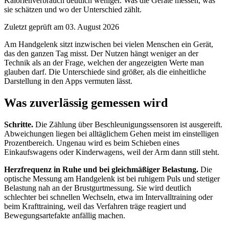
Kalorienverbrauch deutlich weniger. Was die Geräte messen, was
sie schätzen und wo der Unterschied zählt.
Zuletzt geprüft am 03. August 2026
Am Handgelenk sitzt inzwischen bei vielen Menschen ein Gerät,
das den ganzen Tag misst. Der Nutzen hängt weniger an der
Technik als an der Frage, welchen der angezeigten Werte man
glauben darf. Die Unterschiede sind größer, als die einheitliche
Darstellung in den Apps vermuten lässt.
Was zuverlässig gemessen wird
Schritte.
Die Zählung über Beschleunigungssensoren ist ausgereift.
Abweichungen liegen bei alltäglichem Gehen meist im einstelligen
Prozentbereich. Ungenau wird es beim Schieben eines
Einkaufswagens oder Kinderwagens, weil der Arm dann still steht.
Herzfrequenz in Ruhe und bei gleichmäßiger Belastung.
Die
optische Messung am Handgelenk ist bei ruhigem Puls und stetiger
Belastung nah an der Brustgurtmessung. Sie wird deutlich
schlechter bei schnellen Wechseln, etwa im Intervalltraining oder
beim Krafttraining, weil das Verfahren träge reagiert und
Bewegungsartefakte anfällig machen.