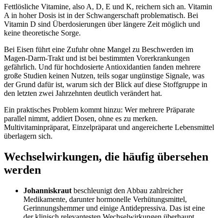
Fettlösliche Vitamine, also A, D, E und K, reichern sich an. Vitamin
A in hoher Dosis ist in der Schwangerschaft problematisch. Bei
Vitamin D sind Überdosierungen über längere Zeit möglich und
keine theoretische Sorge.
Bei Eisen führt eine Zufuhr ohne Mangel zu Beschwerden im
Magen-Darm-Trakt und ist bei bestimmten Vorerkrankungen
gefährlich. Und für hochdosierte Antioxidantien fanden mehrere
große Studien keinen Nutzen, teils sogar ungünstige Signale, was
der Grund dafür ist, warum sich der Blick auf diese Stoffgruppe in
den letzten zwei Jahrzehnten deutlich verändert hat.
Ein praktisches Problem kommt hinzu: Wer mehrere Präparate
parallel nimmt, addiert Dosen, ohne es zu merken.
Multivitaminpräparat, Einzelpräparat und angereicherte Lebensmittel
überlagern sich.
Wechselwirkungen, die häufig übersehen
werden
Johanniskraut
beschleunigt den Abbau zahlreicher
Medikamente, darunter hormonelle Verhütungsmittel,
Gerinnungshemmer und einige Antidepressiva. Das ist eine
der klinisch relevantesten Wechselwirkungen überhaupt.