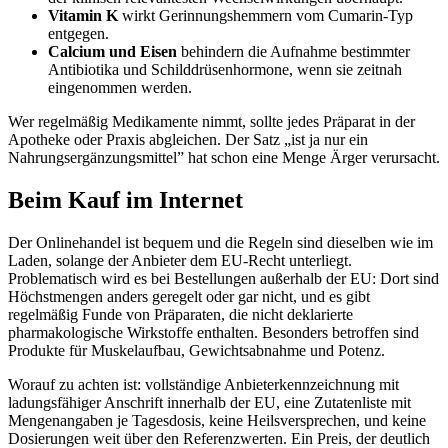
Vitamin K
wirkt Gerinnungshemmern vom Cumarin-Typ
entgegen.
Calcium und Eisen
behindern die Aufnahme bestimmter
Antibiotika und Schilddrüsenhormone, wenn sie zeitnah
eingenommen werden.
Wer regelmäßig Medikamente nimmt, sollte jedes Präparat in der
Apotheke oder Praxis abgleichen. Der Satz „ist ja nur ein
Nahrungsergänzungsmittel” hat schon eine Menge Ärger verursacht.
Beim Kauf im Internet
Der Onlinehandel ist bequem und die Regeln sind dieselben wie im
Laden, solange der Anbieter dem EU-Recht unterliegt.
Problematisch wird es bei Bestellungen außerhalb der EU: Dort sind
Höchstmengen anders geregelt oder gar nicht, und es gibt
regelmäßig Funde von Präparaten, die nicht deklarierte
pharmakologische Wirkstoffe enthalten. Besonders betroffen sind
Produkte für Muskelaufbau, Gewichtsabnahme und Potenz.
Worauf zu achten ist: vollständige Anbieterkennzeichnung mit
ladungsfähiger Anschrift innerhalb der EU, eine Zutatenliste mit
Mengenangaben je Tagesdosis, keine Heilsversprechen, und keine
Dosierungen weit über den Referenzwerten. Ein Preis, der deutlich