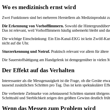
Wo es medizinisch ernst wird
Zwei Funktionen sind bei mehreren Herstellern als Medizinprodukt zu
Die Erkennung von Vorhofflimmern.
Sowohl die Hintergrundüberw
Das ist relevant, weil Vorhofflimmern häufig unbemerkt bleibt und das
Die wichtige Einschränkung: Ein Ein-Kanal-EKG ist kein Zwölf-Kanal
nicht auf die Uhr.
Sturzerkennung und Notruf.
Praktisch relevant vor allem für älter
Die Sauerstoffsättigung am Handgelenk ist demgegenüber in vielen M
Der Effekt auf das Verhalten
Interessanter als die Messgenauigkeit ist die Frage, ob die Geräte et
tausend zusätzlichen Schritten pro Tag. Das ist kein spektakulärer Ef
Die verbreitete Zielmarke von zehntausend Schritten stammt übrige
Schrittzahl und Sterblichkeit zeigen den größten Gewinn deutlich früh
Wenn das Messen zum Problem wird