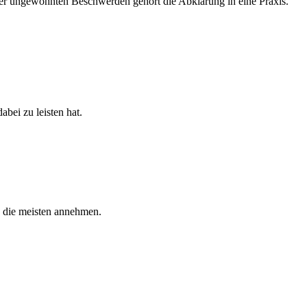
 oder ungewohnten Beschwerden gehört die Abklärung in eine Praxis.
bei zu leisten hat.
ls die meisten annehmen.