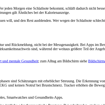
Wer jeden Morgen eine Schlafnote bekommt, schläft dadurch nicht bess
örungen gilt Ähnliches bei der Kalorienanzeige.
sen will, und den Rest ausblenden. Wer wegen der Schlafnote schlechter 
ruktur und Rückmeldung, nicht bei der Messgenauigkeit. Bei Apps im Ber
irksamkeitsnachweis sind, während der weitaus größere Teil der Angeb
t und mentale Gesundheit
; zum Alltag am Bildschirm siehe
Bildschirm
fphasen sind Schätzungen mit erheblicher Streuung. Die Erkennung von 
-EKG und keinen Notruf bei Brustschmerz. Tracker erhöhen die Bewegu
rables, Smartwatches und Gesundheits-Apps.