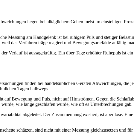
Abweichungen liegen bei alltäglichem Gehen meist im einstelligen Pro
che Messung am Handgelenk ist bei ruhigem Puls und stetiger Belastun
g, weil das Verfahren träge reagiert und Bewegungsartefakte anfällig ma
 der Verlauf ist aussagekräftig. Ein über Tage erhöhter Ruhepuls ist ei
rsuchungen finden bei handelsüblichen Geräten Abweichungen, die je na
 ähnlichen Tagen halbwegs.
ht auf Bewegung und Puls, nicht auf Hirnströmen. Gegen die Schlaflab
wurde, wie lange geschlafen wurde, wie oft es Unterbrechungen gab. G
envariabilität abgeleitet. Der Zusammenhang existiert, ist aber lose. E
chette schätzen, sind nicht mit einer Messung gleichzusetzen und für 