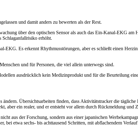
gelassen und damit anders zu bewerten als der Rest.
achung über den optischen Sensor als auch das Ein-Kanal-EKG am Ha
 Schlaganfallrisiko erhöht.
-EKG. Es erkennt Rhythmusstörungen, aber es schließt einen Herzinfar
e Menschen und für Personen, die viel allein unterwegs sind.
odellen ausdrücklich kein Medizinprodukt und für die Beurteilung ein
was ändern. Übersichtsarbeiten finden, dass Aktivitätstracker die tägl
fekt, aber ein realer, und er entsteht vor allem durch Rückmeldung und Z
ns nicht aus der Forschung, sondern aus einer japanischen Werbekam
er, bei etwa sechs- bis achttausend Schritten, mit abflachendem Verlauf