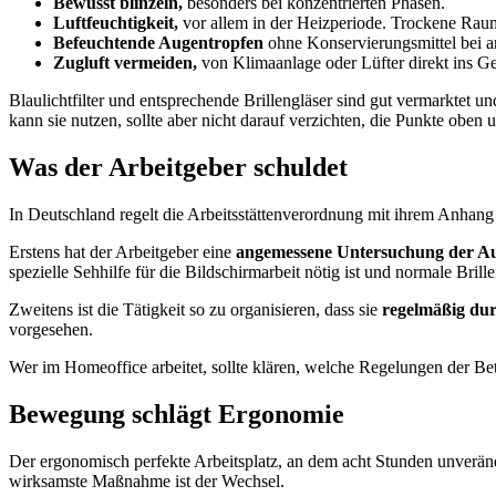
Bewusst blinzeln,
besonders bei konzentrierten Phasen.
Luftfeuchtigkeit,
vor allem in der Heizperiode. Trockene Raum
Befeuchtende Augentropfen
ohne Konservierungsmittel bei a
Zugluft vermeiden,
von Klimaanlage oder Lüfter direkt ins Ge
Blaulichtfilter und entsprechende Brillengläser sind gut vermarktet 
kann sie nutzen, sollte aber nicht darauf verzichten, die Punkte oben
Was der Arbeitgeber schuldet
In Deutschland regelt die Arbeitsstättenverordnung mit ihrem Anhang 
Erstens hat der Arbeitgeber eine
angemessene Untersuchung der A
spezielle Sehhilfe für die Bildschirmarbeit nötig ist und normale Bril
Zweitens ist die Tätigkeit so zu organisieren, dass sie
regelmäßig dur
vorgesehen.
Wer im Homeoffice arbeitet, sollte klären, welche Regelungen der Betr
Bewegung schlägt Ergonomie
Der ergonomisch perfekte Arbeitsplatz, an dem acht Stunden unveränder
wirksamste Maßnahme ist der Wechsel.