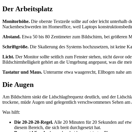
Der Arbeitsplatz
Monitorhöhe.
Die oberste Textzeile sollte auf oder leicht unterhalb 
Nackenbeschwerden im Homeoffice, weil Laptops konstruktionsbedingt 
Abstand.
Etwa 50 bis 80 Zentimeter zum Bildschirm, bei größeren Mon
Schriftgröße.
Die Skalierung des Systems hochzusetzen, ist keine K
Licht.
Der Monitor sollte seitlich zum Fenster stehen, nicht davor o
Bildschirmhelligkeit gehört an die Umgebung angepasst, was die meist
Tastatur und Maus.
Unterarme etwa waagerecht, Ellbogen nahe am K
Die Augen
Am Bildschirm sinkt die Lidschlagfrequenz deutlich, und der Lidschla
trockene, müde Augen und gelegentlich verschwommenes Sehen am
Was hilft:
Die 20-20-20-Regel.
Alle 20 Minuten für 20 Sekunden auf etwas
diesem Bereich, die sich breit durchgesetzt hat.