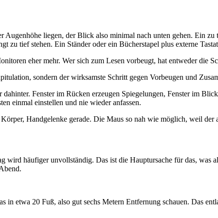
der Augenhöhe liegen, der Blick also minimal nach unten gehen. Ein zu t
zu tief stehen. Ein Ständer oder ein Bücherstapel plus externe Tastat
itoren eher mehr. Wer sich zum Lesen vorbeugt, hat entweder die Schri
apitulation, sondern der wirksamste Schritt gegen Vorbeugen und Zus
der dahinter. Fenster im Rücken erzeugen Spiegelungen, Fenster im Bli
en einmal einstellen und nie wieder anfassen.
örper, Handgelenke gerade. Die Maus so nah wie möglich, weil der aus
g wird häufiger unvollständig. Das ist die Hauptursache für das, was 
 Abend.
 in etwa 20 Fuß, also gut sechs Metern Entfernung schauen. Das entla