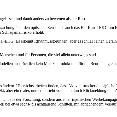
gelassen und damit anders zu bewerten als der Rest.
achung über den optischen Sensor als auch das Ein-Kanal-EKG am Ha
 Schlaganfallrisiko erhöht.
-EKG. Es erkennt Rhythmusstörungen, aber es schließt einen Herzinfar
e Menschen und für Personen, die viel allein unterwegs sind.
odellen ausdrücklich kein Medizinprodukt und für die Beurteilung ein
was ändern. Übersichtsarbeiten finden, dass Aktivitätstracker die tägl
fekt, aber ein realer, und er entsteht vor allem durch Rückmeldung und Z
ns nicht aus der Forschung, sondern aus einer japanischen Werbekam
er, bei etwa sechs- bis achttausend Schritten, mit abflachendem Verlauf