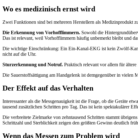
Wo es medizinisch ernst wird
Zwei Funktionen sind bei mehreren Herstellern als Medizinprodukt zu
Die Erkennung von Vorhofflimmern.
Sowohl die Hintergrundüberw
Das ist relevant, weil Vorhofflimmern häufig unbemerkt bleibt und das
Die wichtige Einschränkung: Ein Ein-Kanal-EKG ist kein Zwölf-Kanal
nicht auf die Uhr.
Sturzerkennung und Notruf.
Praktisch relevant vor allem für älter
Die Sauerstoffsättigung am Handgelenk ist demgegenüber in vielen M
Der Effekt auf das Verhalten
Interessanter als die Messgenauigkeit ist die Frage, ob die Geräte et
tausend zusätzlichen Schritten pro Tag. Das ist kein spektakulärer Ef
Die verbreitete Zielmarke von zehntausend Schritten stammt übrige
Schrittzahl und Sterblichkeit zeigen den größten Gewinn deutlich früh
Wenn das Messen zum Problem wird