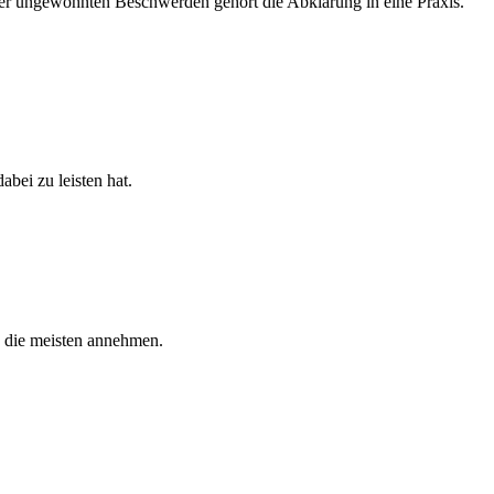
 oder ungewohnten Beschwerden gehört die Abklärung in eine Praxis.
bei zu leisten hat.
ls die meisten annehmen.