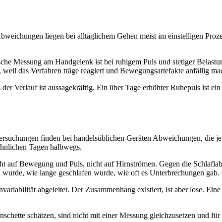
Abweichungen liegen bei alltäglichem Gehen meist im einstelligen Pro
che Messung am Handgelenk ist bei ruhigem Puls und stetiger Belastun
g, weil das Verfahren träge reagiert und Bewegungsartefakte anfällig ma
 der Verlauf ist aussagekräftig. Ein über Tage erhöhter Ruhepuls ist ei
rsuchungen finden bei handelsüblichen Geräten Abweichungen, die je na
 ähnlichen Tagen halbwegs.
ht auf Bewegung und Puls, nicht auf Hirnströmen. Gegen die Schlaflab
wurde, wie lange geschlafen wurde, wie oft es Unterbrechungen gab. G
envariabilität abgeleitet. Der Zusammenhang existiert, ist aber lose. E
chette schätzen, sind nicht mit einer Messung gleichzusetzen und für 