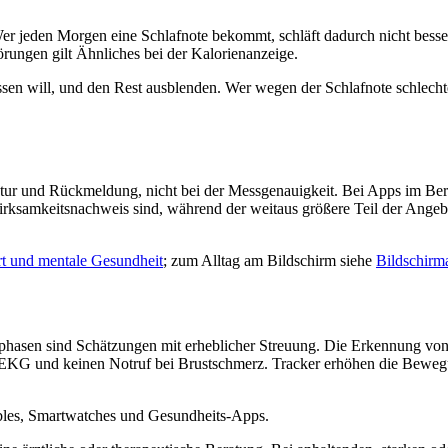
Wer jeden Morgen eine Schlafnote bekommt, schläft dadurch nicht bess
örungen gilt Ähnliches bei der Kalorienanzeige.
sen will, und den Rest ausblenden. Wer wegen der Schlafnote schlechter 
ruktur und Rückmeldung, nicht bei der Messgenauigkeit. Bei Apps im Ber
irksamkeitsnachweis sind, während der weitaus größere Teil der Angeb
t und mentale Gesundheit
; zum Alltag am Bildschirm siehe
Bildschirm
fphasen sind Schätzungen mit erheblicher Streuung. Die Erkennung von 
-EKG und keinen Notruf bei Brustschmerz. Tracker erhöhen die Bewegu
rables, Smartwatches und Gesundheits-Apps.